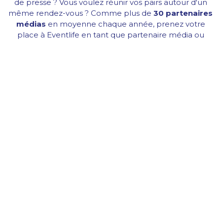
de presse ? Vous voulez réunir vos pairs autour d'un
même rendez-vous ? Comme plus de
30 partenaires
médias
en moyenne chaque année, prenez votre
place à Eventlife en tant que partenaire média ou
journaliste accrédité.
Téléchargez ici notre
Kit Média
Présentation édition 2020
Bilan 2020
Bilan Carbone 2020
News