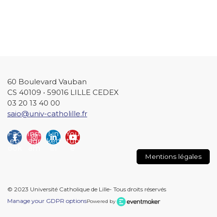
60 Boulevard Vauban
CS 40109 • 59016 LILLE CEDEX
03 20 13 40 00
saio@univ-catholille.fr
Fac
Inst
Lin
You
eb
agr
ked
tub
ook
am
in
e
Mentions légales
© 2023 Université Catholique de Lille- Tous droits réservés
Manage your GDPR options
Powered by