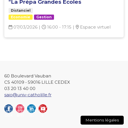
"La Prépa Grandes Ecoles
Distanciel
Economie
Gestion
07/03/2026
|
16:00 - 17:15
|
Espace virtuel
60 Boulevard Vauban
CS 40109 • 59016 LILLE CEDEX
03 20 13 40 00
saio@univ-catholille.fr
Fac
Inst
Lin
You
eb
agr
ked
tub
ook
am
in
e
Mentions légales