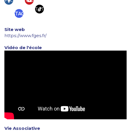
Fac
You
eb
tub
TikT
Instagram
ook
e
ok
Site web
https://www.fges.fr/
Vidéo de l'école
Vie Associative