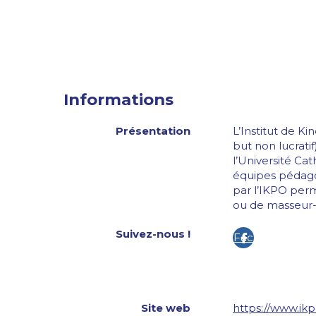
Informations
Présentation
L’Institut de Ki
but non lucratif
l’Université Cat
équipes pédagog
par l’IKPO perm
ou de masseur-
Suivez-nous !
Fac
eb
ook
Site web
https://www.ikpo