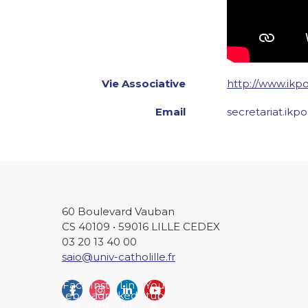
Vie Associative
http://www.ikpo
Email
secretariat.ikp
60 Boulevard Vauban
CS 40109 • 59016 LILLE CEDEX
03 20 13 40 00
saio@univ-catholille.fr
Fac
Inst
Lin
You
eb
agr
ked
tub
ook
am
in
e