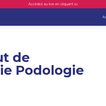
Accédez au live en cliquant ici
Ac
ut de
ie Podologie