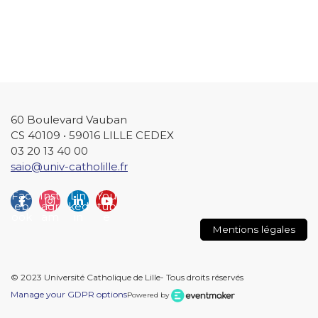
60 Boulevard Vauban
CS 40109 • 59016 LILLE CEDEX
03 20 13 40 00
saio@univ-catholille.fr
Fac
Inst
Lin
You
eb
agr
ked
tub
ook
am
in
e
Mentions légales
© 2023 Université Catholique de Lille- Tous droits réservés
Manage your GDPR options
Powered by