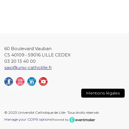
60 Boulevard Vauban
CS 40109 • 59016 LILLE CEDEX
03 20 13 40 00
saio@univ-catholille.fr
Fac
Inst
Lin
You
eb
agr
ked
tub
ook
am
in
e
Mentions légales
© 2023 Université Catholique de Lille- Tous droits réservés
Manage your GDPR options
Powered by