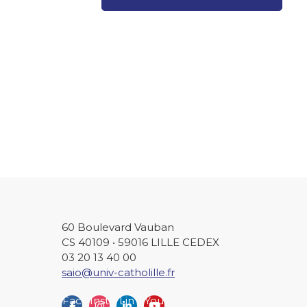
60 Boulevard Vauban
CS 40109 • 59016 LILLE CEDEX
03 20 13 40 00
saio@univ-catholille.fr
Fac
Inst
Lin
You