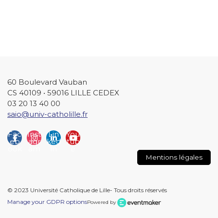
60 Boulevard Vauban
CS 40109 • 59016 LILLE CEDEX
03 20 13 40 00
saio@univ-catholille.fr
Fac
Inst
Lin
You
eb
agr
ked
tub
ook
am
in
e
Mentions légales
© 2023 Université Catholique de Lille- Tous droits réservés
Manage your GDPR options
Powered by